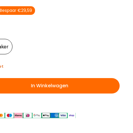
Bespaar €29,59
aker
et
In Winkelwagen