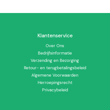
Originele
Forever
Voor wie is
Voor wie wil sta
Voor wie begeleidi
Klantenservice
Voor liefhebbers
❌ Niet geschikt tij
Over Ons
behandeling zonder 
Bedrijfsinformatie
Belangrijk
Verzending en Bezorging
Retour- en terugbetalingsbeleid
De samenstelling v
Algemene Voorwaarden
versie is Garcinia v
Herroepingsrecht
verschillende Europ
tijdelijk een variant
Privacybeleid
tot zorg: beide varia
officiële inhoudswijzi