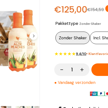
€125,00
€154,59
Pakkettype
Zonder Shaker
Zonder Shaker
Incl. Sh
★★★★★
9.4/10
• Klantfavori
●
Vandaag verzonden