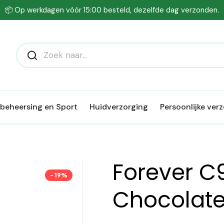
📦 Op werkdagen vóór 15:00 besteld, dezelfde dag verzonden.
beheersing en Sport
Huidverzorging
Persoonlijke ver
Forever C
- 19%
Chocolat