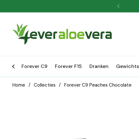
Ga naar content
Vorige
Forever C9
Forever F15
Dranken
Gewichts
Home
/
Collecties
/
Forever C9 Peaches Chocolate