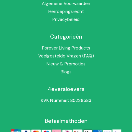
Algemene Voorwaarden
Herroepingsrecht
Privacybeleid
Waarom deze combinatie?
Categorieën
In een druk en actief leven wil je lichaam goed blijven
meebewegen.
Forever Active HA
combineert hyaluronzuur
Forever Living Products
met plantenextracten zoals gember en kurkuma en past
Veelgestelde Vragen (FAQ)
goed bij een bewuste routine met beweging, voeding en
Nieuw & Promoties
rust.
Blogs
Een praktische keuze voor wie kwaliteit, gebruiksgemak en
een betrouwbare dagelijkse routine wil combineren.
4everaloevera
Bekijk ook onze
voedingssupplementen
of ontdek
KVK Nummer: 85228583
meer originele Forever Living producten via
4everaloevera.nl
.
Betaalmethoden