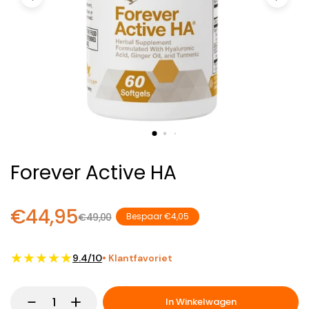
Forever Active HA
€44,95
€49,00
Bespaar €4,05
★★★★★
9.4/10
• Klantfavoriet
In Winkelwagen