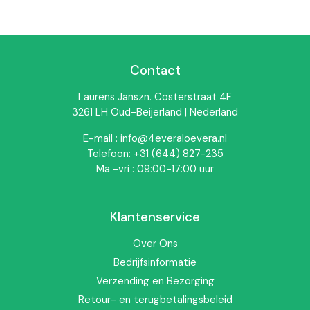
✅ Persoonlijke service en advies
✔ Ondersteunt een actieve en beweeglijke levensstijl
✔ Glutenvrij
✔ Geschikt als dagelijkse aanvulling
✔ Originele
Forever Living producten
Contact
Voor wie is dit een goede
Laurens Janszn. Costerstraat 4F
keuze?
3261 LH Oud-Beijerland | Nederland
✔ Voor actieve mensen en sporters
E-mail : info@4everaloevera.nl
✔ Voor wie soepel wil blijven bewegen
Telefoon: +31 (644) 827-235
✔ Voor volwassenen met een actieve levensstijl
Ma -vri : 09:00-17:00 uur
Klantenservice
Over Ons
Bedrijfsinformatie
Verzending en Bezorging
Retour- en terugbetalingsbeleid