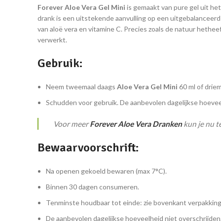
Forever Aloe Vera Gel Mini
is gemaakt van pure gel uit he
drank is een uitstekende aanvulling op een uitgebalanceer
van aloë vera en vitamine C. Precies zoals de natuur hethe
verwerkt.
Gebruik:
Neem tweemaal daags
Aloe Vera Gel Mini
60 ml of driem
Schudden voor gebruik. De aanbevolen dagelijkse hoeveel
Voor meer
Forever Aloe Vera Dranken
kun je nu t
Bewaarvoorschrift:
Na openen gekoeld bewaren (max 7°C).
Binnen 30 dagen consumeren.
Tenminste houdbaar tot einde: zie bovenkant verpakking
De aanbevolen dagelijkse hoeveelheid niet overschrijden