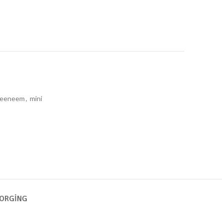
eeneem
,
mini
ZORGING