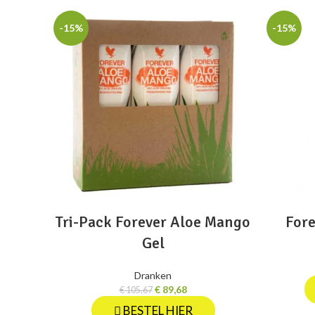
-15%
-15%
Tri-Pack Forever Aloe Mango
Fore
Gel
Dranken
€
89,68
€
105,67
BESTEL HIER