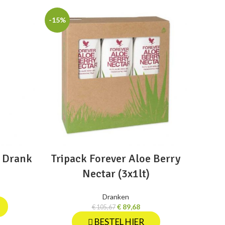
-15%
-15%
l Drank
Tripack Forever Aloe Berry
Fore
Nectar (3x1lt)
Dranken
€
89,68
€
105,67
BESTEL HIER