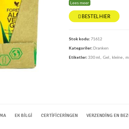
Lees meer
BESTEL HIER
Stok kodu:
71612
Kategoriler:
Dranken
Etiketler:
330 ml
,
Gel
,
kleine
,
m
AMA
EK BILGI
CERTIFICERINGEN
VERZENDING EN BE