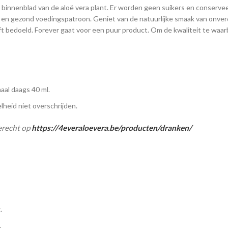
t binnenblad van de aloë vera plant. Er worden geen suikers en conser
d en gezond voedingspatroon. Geniet van de natuurlijke smaak van onver
eft bedoeld. Forever gaat voor een puur product. Om de kwaliteit te wa
aal daags 40 ml.
heid niet overschrijden.
erecht op
https://4everaloevera.be/producten/dranken/
.
.