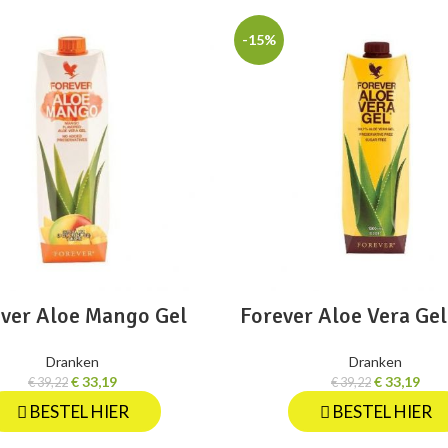
-15%
ver Aloe Mango Gel
Forever Aloe Vera Ge
Dranken
Dranken
€
33,19
€
33,19
€
39,22
€
39,22
BESTEL HIER
BESTEL HIER