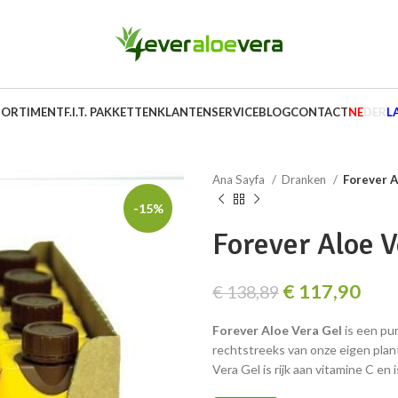
SORTIMENT
F.I.T. PAKKETTEN
KLANTENSERVICE
BLOG
CONTACT
NE
DER
L
Ana Sayfa
Dranken
Forever A
-15%
Forever Aloe V
€
117,90
€
138,89
Forever Aloe Vera Gel
is een pu
rechtstreeks van onze eigen plan
Vera Gel is rijk aan vitamine C en is