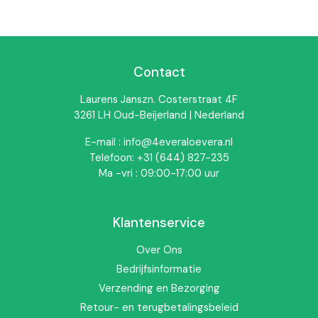
✅ Persoonlijke service en advies
✔ Geschikt voor dagelijks gebruik, in elk seizoen
✔ Zonder kunstmatige kleur-, smaak- of geurstoffen
✔ Glutenvrij
✔ Originele
Forever Living producten
Contact
Laurens Janszn. Costerstraat 4F
3261 LH Oud-Beijerland | Nederland
E-mail : info@4everaloevera.nl
Telefoon: +31 (644) 827-235
Ma -vri : 09:00-17:00 uur
Klantenservice
Over Ons
Bedrijfsinformatie
Voor wie is dit een goede
Verzending en Bezorging
keuze?
Retour- en terugbetalingsbeleid