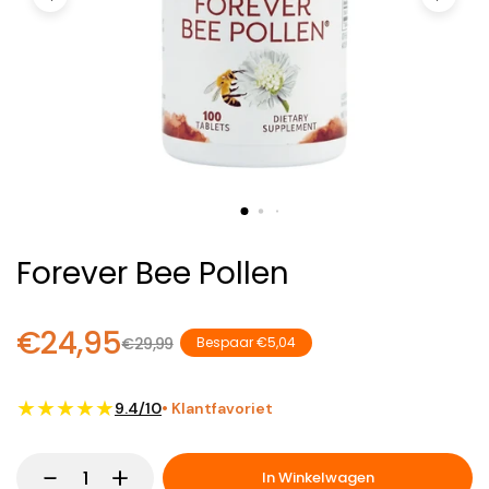
Forever Bee Pollen
€24,95
€29,99
Bespaar €5,04
★★★★★
9.4/10
• Klantfavoriet
In Winkelwagen