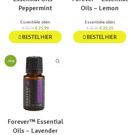
Peppermint
Oils – Lemon
Essentiële oliën
Essentiële oliën
€
25,99
€
22,25
€
30,76
€
26,35
BESTEL HIER
BESTEL HIER
-15%
Forever™ Essential
Oils – Lavender