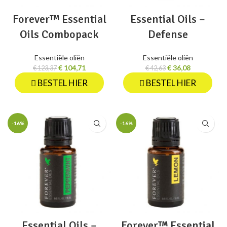
Forever™ Essential
Essential Oils –
Oils Combopack
Defense
Essentiële oliën
Essentiële oliën
€
104,71
€
36,08
€
123,37
€
42,63
BESTEL HIER
BESTEL HIER
-16%
-16%
Essential Oils –
Forever™ Essential