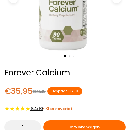
Forever Calcium
€35,95
€41,95
Bespaar €6,00
★★★★★
9.4/10
• Klantfavoriet
In Winkelwagen