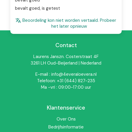
bevalt goed
bevalt goed, is getest
Beoordeling kon niet worden vertaald. Probeer
het later opnieuw
Contact
Waarom Forever Calcium®?
Laurens Janszn. Costerstraat 4F
Calcium is belangrijk voor het behoud van normale botten
3261 LH Oud-Beijerland | Nederland
en tanden. Magnesium ondersteunt de normale werking
van spieren en draagt bij aan de vermindering van
E-mail : info@4everaloevera.nl
vermoeidheid. Vitamine D helpt bij de normale opname
Telefoon: +31 (644) 827-235
van calcium en fosfor.
Forever Calcium®
brengt deze
Ma -vri : 09:00-17:00 uur
nutriënten samen in één dagelijkse formule.
Een praktische keuze voor wie kwaliteit, gebruiksgemak en
Klantenservice
een betrouwbare dagelijkse routine wil combineren.
Over Ons
Bekijk ook onze
voedingssupplementen
of ontdek
Bedrijfsinformatie
meer originele Forever Living producten via