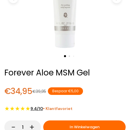
Forever Aloe MSM Gel
€34,95
€39,95
Bespaar €5,00
★★★★★
9.4/10
• Klantfavoriet
In Winkelwagen