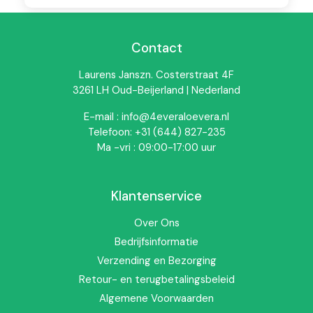
Contact
Laurens Janszn. Costerstraat 4F
3261 LH Oud-Beijerland | Nederland
E-mail : info@4everaloevera.nl
Natuurlijke ondersteuning
Telefoon: +31 (644) 827-235
Ma -vri : 09:00-17:00 uur
voor dagelijks comfort
Dagelijkse activiteiten, werk en beweging kunnen zorgen
Klantenservice
voor spanning in het lichaam. De combinatie van aloë vera
en MSM maakt deze gel geschikt als onderdeel van een
Over Ons
verzorgingsroutine na inspanning. Aloë vera staat bekend
Bedrijfsinformatie
om haar verzorgende eigenschappen voor de huid, terwijl
Verzending en Bezorging
MSM vaak wordt toegepast in massageproducten voor
spieren en gewrichten.
Retour- en terugbetalingsbeleid
Algemene Voorwaarden
De lichte gelstructuur trekt snel in en laat geen vettig