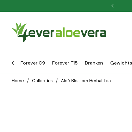
Ga naar content
Vorige
Forever C9
Forever F15
Dranken
Gewichts
Home
/
Collecties
/
Aloë Blossom Herbal Tea