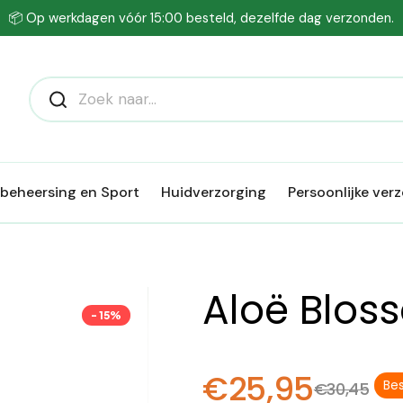
📦 Op werkdagen vóór 15:00 besteld, dezelfde dag verzonden.
beheersing en Sport
Huidverzorging
Persoonlijke ver
Aloë Blos
- 15%
€25,95
Be
€30,45