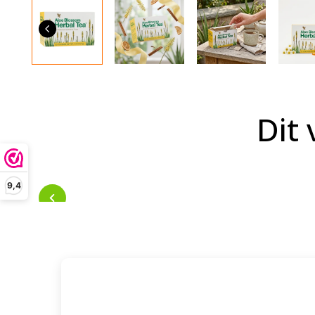
Dit 
9,4