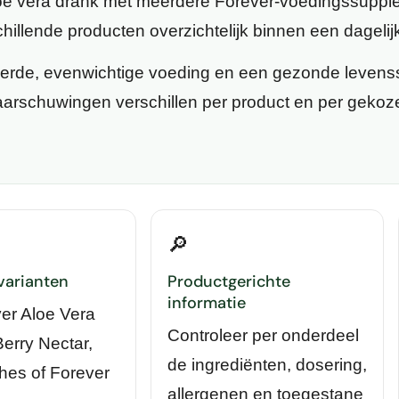
ë vera drank met meerdere Forever-voedingssupple
illende producten overzichtelijk binnen een dagelijk
eerde, evenwichtige voeding en een gezonde levensst
arschuwingen verschillen per product en per gekoze
🔎
varianten
Productgerichte
informatie
er Aloe Vera
Controleer per onderdeel
Berry Nectar,
de ingrediënten, dosering,
hes of Forever
allergenen en toegestane