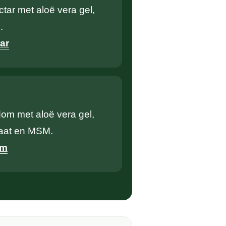
ctar met aloë vera gel,
.
ar
dom met aloë vera gel,
faat en MSM.
om