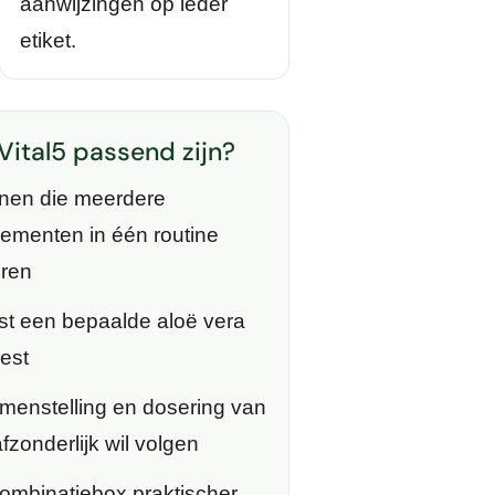
aanwijzingen op ieder
etiket.
Vital5 passend zijn?
nen die meerdere
ementen in één routine
eren
st een bepaalde aloë vera
iest
menstelling en dosering van
fzonderlijk wil volgen
ombinatiebox praktischer