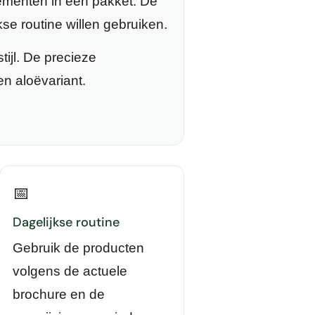
menten in één pakket. De
se routine willen gebruiken.
ijl. De precieze
n aloëvariant.
📅
Dagelijkse routine
Gebruik de producten
volgens de actuele
brochure en de