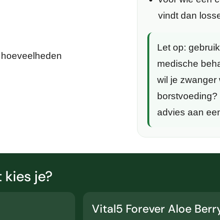
vindt dan loss
Let op:
gebruik 
e hoeveelheden
medische beha
wil je zwanger 
borstvoeding? 
advies aan een
 kies je?
Vital5 Forever Aloe Berr