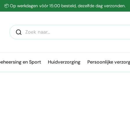
📦 Op werkdagen vóór 15:00 besteld, dezelfde dag verzonden.
eheersing en Sport
Huidverzorging
Persoonlijke verzor