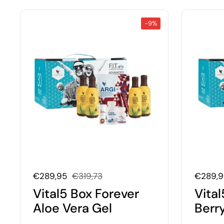
-9%
Uitverkoopprijs:
€289,95
Normale prijs:
€319,73
Uitverk
€289,
Vital5 Box Forever
Vital
Aloe Vera Gel
Berr