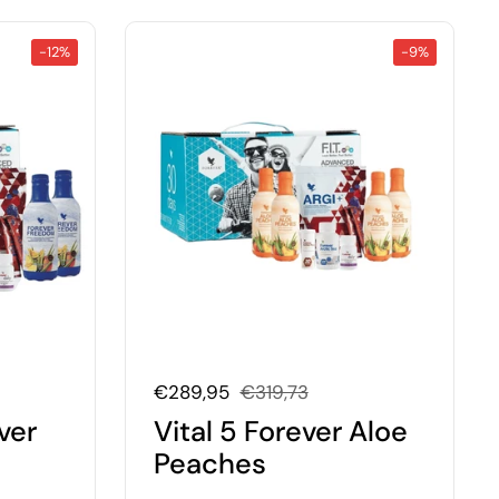
-12%
-9%
Uitverkoopprijs:
€289,95
Normale prijs:
€319,73
ver
Vital 5 Forever Aloe
Peaches