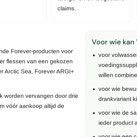
claims.
Voor wie kan 
ende Forever-producten voor
voor volwasse
ier flessen van een gekozen
voedingssuppl
er Arctic Sea, Forever ARGI+
willen combin
voor wie bewu
lijk worden vervangen door drie
drankvariant k
m vóór aankoop altijd de
voor wie de sa
ieder product a
voor wie een c