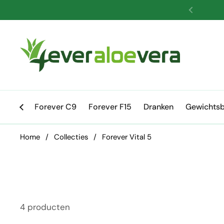
Ga naar content
Vorige
Forever C9
Forever F15
Dranken
Gewichtsb
Home
/
Collecties
/
Forever Vital 5
4 producten