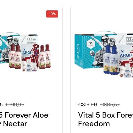
-9%
oopprijs:
95
Normale prijs:
€319,95
Uitverkoopprijs:
€319,99
Normale prijs:
€365,57
5 Forever Aloe
Vital 5 Box Fore
y Nectar
Freedom