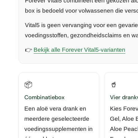
Forever Vital5
combineert een gekozen alo
box is bedoeld voor volwassenen die versch
Vital5 is geen vervanging voor een gevari
voedingsstoffen, gezondheidsclaims en wa
👉
Bekijk alle Forever Vital5-varianten
📦
🥤
Combinatiebox
Vier drank
Een aloë vera drank en
Kies Forev
meerdere geselecteerde
Gel, Aloe 
voedingssupplementen in
Aloe Peac