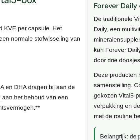
ital5-box
Forever Daily
De traditionele V
rd KVE per capsule. Het
Daily, een multiv
een normale stofwisseling van
mineralensupplem
kan Forever Daily
door drie doosje
Deze producten h
samenstelling. C
A en DHA dragen bij aan de
gekozen Vital5-p
ij aan het behoud van een
verpakking en de
htsvermogen.**
met de routine be
Belangrijk:
de p