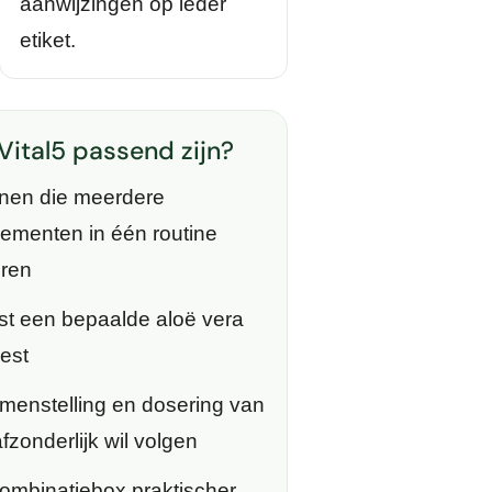
aanwijzingen op ieder
etiket.
Vital5 passend zijn?
nen die meerdere
ementen in één routine
eren
st een bepaalde aloë vera
iest
menstelling en dosering van
fzonderlijk wil volgen
ombinatiebox praktischer