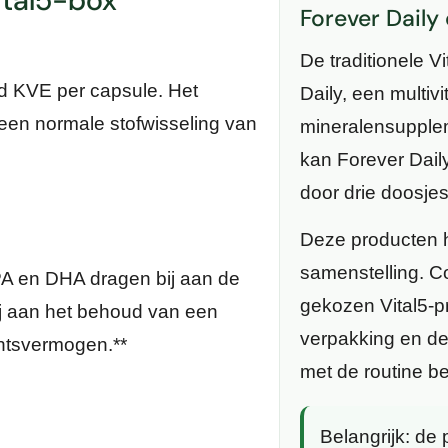
ital5-box
Forever Daily
De traditionele V
rd KVE per capsule. Het
Daily, een multiv
een normale stofwisseling van
mineralensupplem
kan Forever Daily
door drie doosje
Deze producten h
samenstelling. C
A en DHA dragen bij aan de
gekozen Vital5-p
ij aan het behoud van een
verpakking en de
htsvermogen.**
met de routine be
Belangrijk:
de p