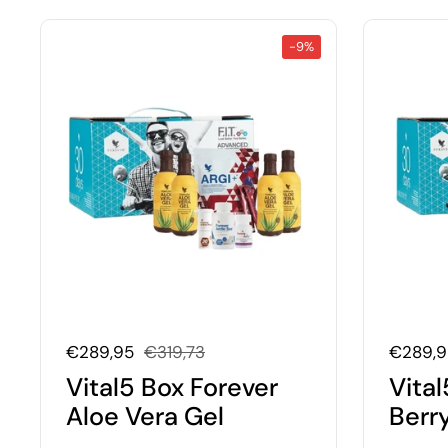
-9%
Uitverkoopprijs:
€289,95
Normale prijs:
€319,73
Uitverk
€289,
Vital5 Box Forever
Vital
Aloe Vera Gel
Berr