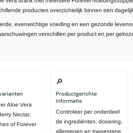
ë vera drank met meerdere Forever-voedingssupple
illende producten overzichtelijk binnen een dagelijk
eerde, evenwichtige voeding en een gezonde levensst
arschuwingen verschillen per product en per gekoze
🔎
varianten
Productgerichte
informatie
er Aloe Vera
Controleer per onderdeel
Berry Nectar,
de ingrediënten, dosering,
hes of Forever
allergenen en toegestane