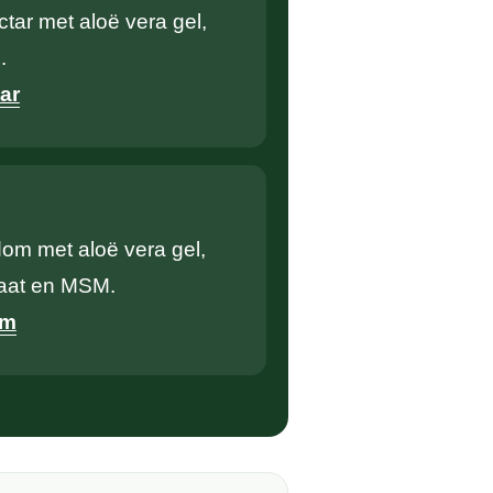
ctar met aloë vera gel,
.
ar
dom met aloë vera gel,
faat en MSM.
om