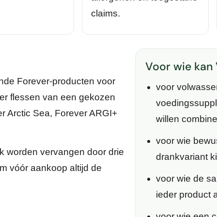
claims.
Voor wie kan 
ende Forever-producten voor
voor volwasse
ier flessen van een gekozen
voedingssuppl
er Arctic Sea, Forever ARGI+
willen combin
voor wie bewu
lijk worden vervangen door drie
drankvariant k
m vóór aankoop altijd de
voor wie de sa
ieder product a
voor wie een c