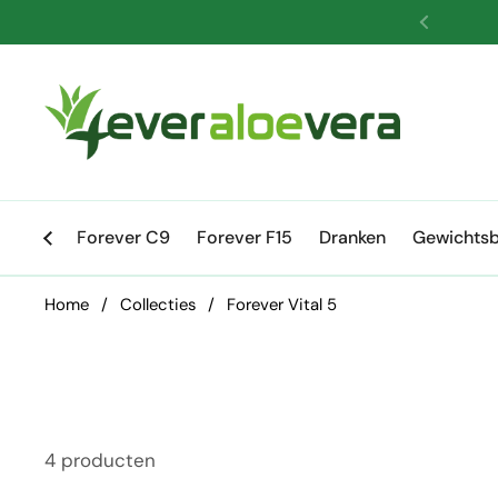
Ga naar content
Vorige
Forever C9
Forever F15
Dranken
Gewichtsb
Home
/
Collecties
/
Forever Vital 5
4 producten