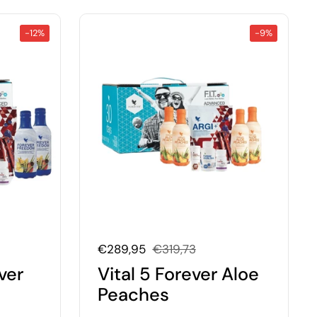
-12%
-9%
Uitverkoopprijs:
€289,95
Normale prijs:
€319,73
ver
Vital 5 Forever Aloe
Peaches