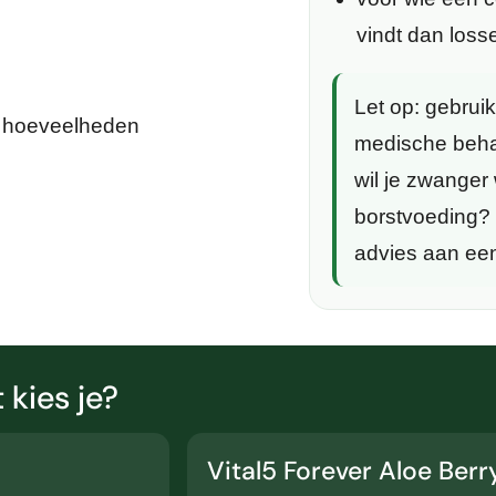
vindt dan loss
Let op:
gebruik 
e hoeveelheden
medische beha
wil je zwanger 
borstvoeding? 
advies aan een
 kies je?
Vital5 Forever Aloe Berr