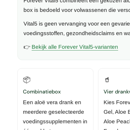
Forever Vital5
combineert een gekozen alo
box is bedoeld voor volwassenen die versch
Vital5 is geen vervanging voor een gevari
voedingsstoffen, gezondheidsclaims en wa
👉
Bekijk alle Forever Vital5-varianten
📦
🥤
Combinatiebox
Vier drank
Een aloë vera drank en
Kies Forev
meerdere geselecteerde
Gel, Aloe 
voedingssupplementen in
Aloe Peac