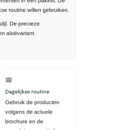
menten in één pakket. De
se routine willen gebruiken.
ijl. De precieze
n aloëvariant.
📅
Dagelijkse routine
Gebruik de producten
volgens de actuele
brochure en de