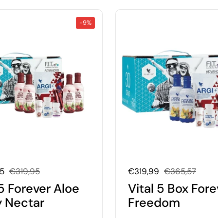
-9%
oopprijs:
95
Normale prijs:
€319,95
Uitverkoopprijs:
€319,99
Normale prijs:
€365,57
5 Forever Aloe
Vital 5 Box Fore
y Nectar
Freedom