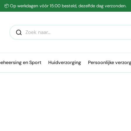
📦 Op werkdagen vóór 15:00 besteld, dezelfde dag verzonden.
eheersing en Sport
Huidverzorging
Persoonlijke verzor